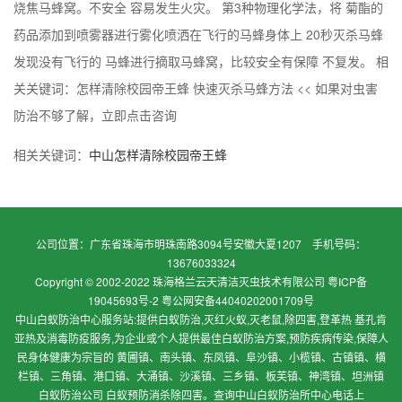
烧焦马蜂窝。不安全 容易发生火灾。 第3种物理化学法，将 菊酯的
药品添加到喷雾器进行雾化喷洒在飞行的马蜂身体上 20秒灭杀马蜂
发现没有飞行的 马蜂进行摘取马蜂窝，比较安全有保障 不复发。 相
关关键词：怎样清除校园帝王蜂 快速灭杀马蜂方法 << 如果对虫害
防治不够了解，立即点击咨询
相关关键词：
中山怎样清除校园帝王蜂
公司位置：广东省珠海市明珠南路3094号安徽大夏1207 手机号码：
13676033324
Copyright © 2002-2022 珠海格兰云天清洁灭虫技术有限公司
粤ICP备
19045693号-2 粤公网安备44040202001709号
中山白蚁防治中心服务站:提供白蚁防治,灭红火蚁,灭老鼠,除四害,登革热 基孔肯
亚热及消毒防疫服务,为企业或个人提供最佳白蚁防治方案,预防疾病传染,保障人
民身体健康为宗旨的 黄圃镇、南头镇、东凤镇、阜沙镇、小榄镇、古镇镇、横
栏镇、三角镇、港口镇、大涌镇、沙溪镇、三乡镇、板芙镇、神湾镇、坦洲镇
白蚁防治公司 白蚁预防消杀除四害。查询中山白蚁防治所中心电话上