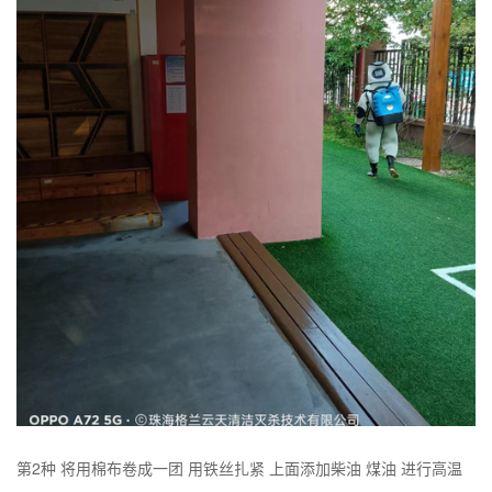
第2种 将用棉布卷成一团 用铁丝扎紧 上面添加柴油 煤油 进行高温